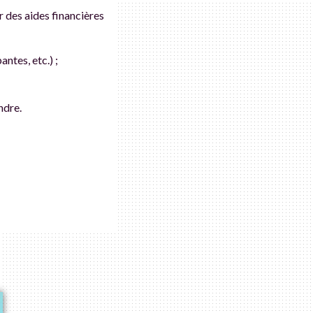
er des aides financières
ntes, etc.) ;
ndre.