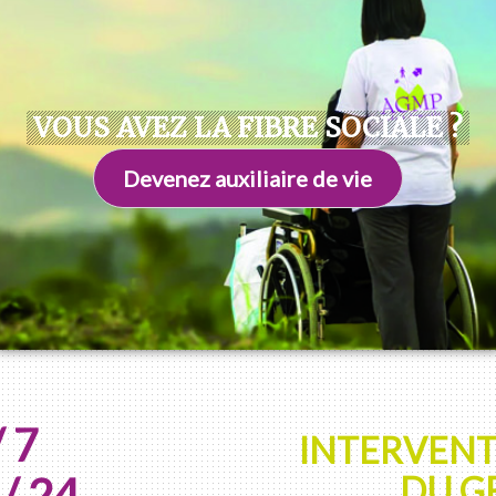
VOUS AVEZ LA FIBRE SOCIALE ?
Devenez auxiliaire de vie
 7
INTERVENT
/ 24
DU G